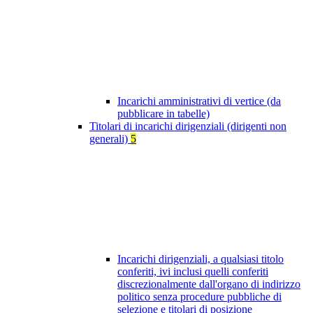
Incarichi amministrativi di vertice (da
pubblicare in tabelle)
Titolari di incarichi dirigenziali (dirigenti non
generali)
5
Incarichi dirigenziali, a qualsiasi titolo
conferiti, ivi inclusi quelli conferiti
discrezionalmente dall'organo di indirizzo
politico senza procedure pubbliche di
selezione e titolari di posizione