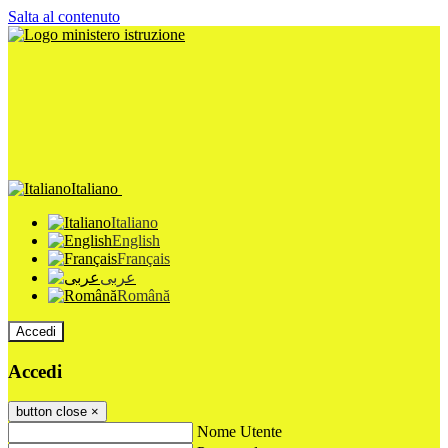
Salta al contenuto
Italiano
Italiano
English
Français
عربى
Română
Accedi
Accedi
button close
×
Nome Utente