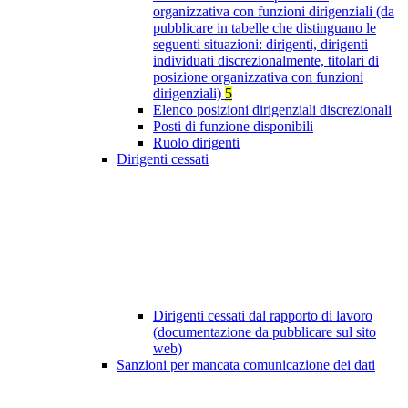
organizzativa con funzioni dirigenziali (da
pubblicare in tabelle che distinguano le
seguenti situazioni: dirigenti, dirigenti
individuati discrezionalmente, titolari di
posizione organizzativa con funzioni
dirigenziali)
5
Elenco posizioni dirigenziali discrezionali
Posti di funzione disponibili
Ruolo dirigenti
Dirigenti cessati
Dirigenti cessati dal rapporto di lavoro
(documentazione da pubblicare sul sito
web)
Sanzioni per mancata comunicazione dei dati