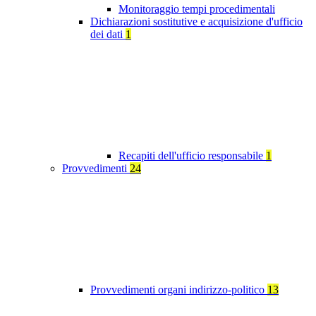
Monitoraggio tempi procedimentali
Dichiarazioni sostitutive e acquisizione d'ufficio
dei dati
1
Recapiti dell'ufficio responsabile
1
Provvedimenti
24
Provvedimenti organi indirizzo-politico
13