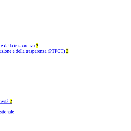
 e della trasparenza
3
rruzione e della trasparenza (PTPCT)
3
tività
2
stionale