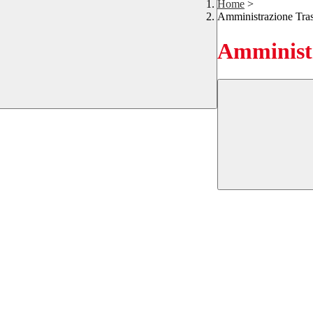
Home
>
Amministrazione Tra
Amministr