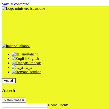
Salta al contenuto
Italiano
Italiano
English
Français
عربى
Română
Accedi
Accedi
button close
×
Nome Utente