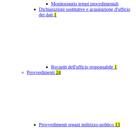
Monitoraggio tempi procedimentali
Dichiarazioni sostitutive e acquisizione d'ufficio
dei dati
1
Recapiti dell'ufficio responsabile
1
Provvedimenti
24
Provvedimenti organi indirizzo-politico
13