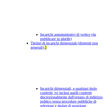
Incarichi amministrativi di vertice (da
pubblicare in tabelle)
Titolari di incarichi dirigenziali (dirigenti non
generali)
5
Incarichi dirigenziali, a qualsiasi titolo
conferiti, ivi inclusi quelli conferiti
discrezionalmente dall'organo di indirizzo
politico senza procedure pubbliche di
selezione e titolari di posizione