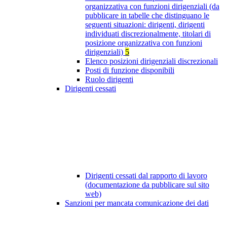
organizzativa con funzioni dirigenziali (da
pubblicare in tabelle che distinguano le
seguenti situazioni: dirigenti, dirigenti
individuati discrezionalmente, titolari di
posizione organizzativa con funzioni
dirigenziali)
5
Elenco posizioni dirigenziali discrezionali
Posti di funzione disponibili
Ruolo dirigenti
Dirigenti cessati
Dirigenti cessati dal rapporto di lavoro
(documentazione da pubblicare sul sito
web)
Sanzioni per mancata comunicazione dei dati