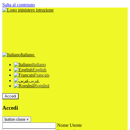
Salta al contenuto
Italiano
Italiano
English
Français
عربى
Română
Accedi
Accedi
button close
×
Nome Utente