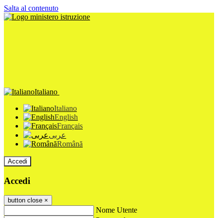
Salta al contenuto
Italiano
Italiano
English
Français
عربى
Română
Accedi
Accedi
button close
×
Nome Utente