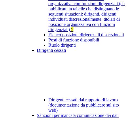
organizzativa con funzioni dirigenziali (da
pubblicare in tabelle che distinguano le
seguenti situazioni: dirigenti, dirigenti
individuati discrezionalmente, titolari di
posizione organizzativa con funzioni
dirigenziali)
5
Elenco posizioni dirigenziali discrezionali
Posti di funzione disponibili
Ruolo dirigenti
Dirigenti cessati
Dirigenti cessati dal rapporto di lavoro
(documentazione da pubblicare sul sito
web)
Sanzioni per mancata comunicazione dei dati