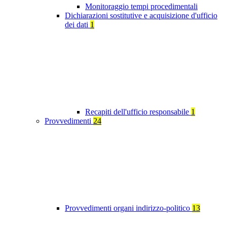
Monitoraggio tempi procedimentali
Dichiarazioni sostitutive e acquisizione d'ufficio
dei dati
1
Recapiti dell'ufficio responsabile
1
Provvedimenti
24
Provvedimenti organi indirizzo-politico
13