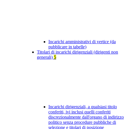
Incarichi amministrativi di vertice (da
pubblicare in tabelle)
Titolari di incarichi dirigenziali (dirigenti non
generali)
5
Incarichi dirigenziali, a qualsiasi titolo
conferiti, ivi inclusi quelli conferiti
discrezionalmente dall'organo di indirizzo
politico senza procedure pubbliche di
selezione e titolari di posizione