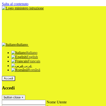
Salta al contenuto
Italiano
Italiano
English
Français
عربى
Română
Accedi
Accedi
button close
×
Nome Utente