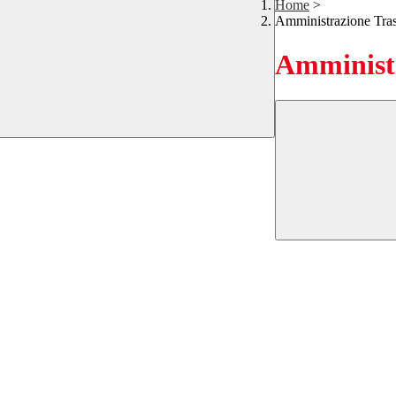
Home
>
Amministrazione Tra
Amministr