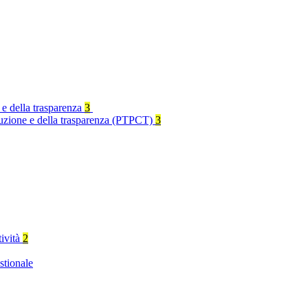
 e della trasparenza
3
rruzione e della trasparenza (PTPCT)
3
tività
2
stionale