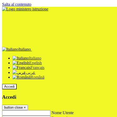
Salta al contenuto
Italiano
Italiano
English
Français
عربى
Română
Accedi
Accedi
button close
×
Nome Utente