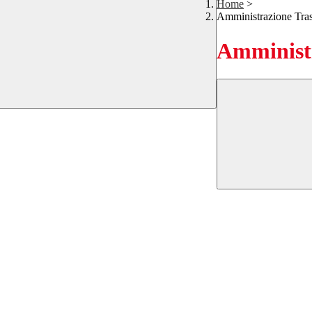
Home
>
Amministrazione Tra
Amministr