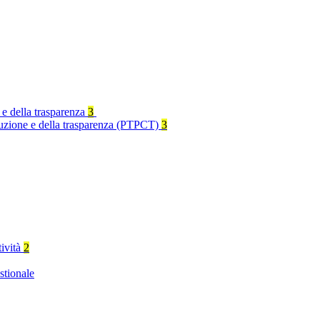
 e della trasparenza
3
rruzione e della trasparenza (PTPCT)
3
tività
2
stionale