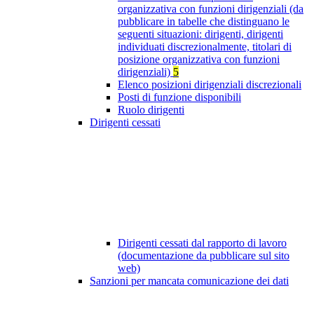
organizzativa con funzioni dirigenziali (da
pubblicare in tabelle che distinguano le
seguenti situazioni: dirigenti, dirigenti
individuati discrezionalmente, titolari di
posizione organizzativa con funzioni
dirigenziali)
5
Elenco posizioni dirigenziali discrezionali
Posti di funzione disponibili
Ruolo dirigenti
Dirigenti cessati
Dirigenti cessati dal rapporto di lavoro
(documentazione da pubblicare sul sito
web)
Sanzioni per mancata comunicazione dei dati