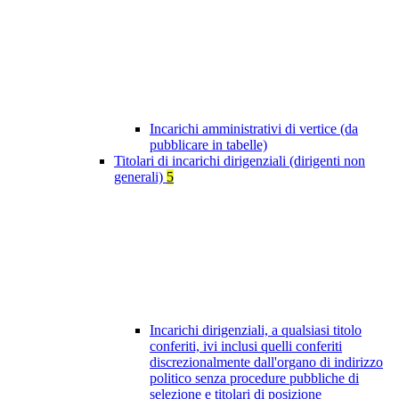
Incarichi amministrativi di vertice (da
pubblicare in tabelle)
Titolari di incarichi dirigenziali (dirigenti non
generali)
5
Incarichi dirigenziali, a qualsiasi titolo
conferiti, ivi inclusi quelli conferiti
discrezionalmente dall'organo di indirizzo
politico senza procedure pubbliche di
selezione e titolari di posizione