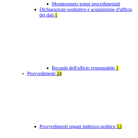
Monitoraggio tempi procedimentali
Dichiarazioni sostitutive e acquisizione d'ufficio
dei dati
1
Recapiti dell'ufficio responsabile
1
Provvedimenti
24
Provvedimenti organi indirizzo-politico
13