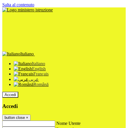
Salta al contenuto
Italiano
Italiano
English
Français
عربى
Română
Accedi
Accedi
button close
×
Nome Utente